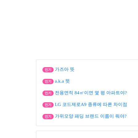
가즈아 뜻
인기
a.k.a 뜻
인기
전용면적 84㎡이면 몇 평 아파트야?
인기
LG 코드제로A9 종류에 따른 차이점
인기
가위모양 패딩 브랜드 이름이 뭐야?
인기