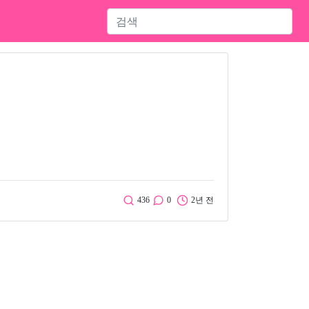
436
0
2년 전