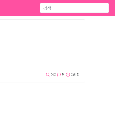
532
0
2년 전