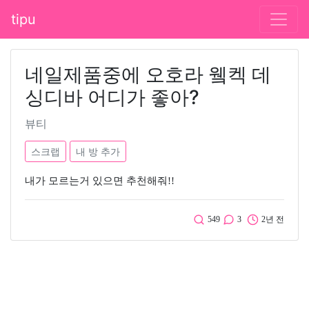
tipu
네일제품중에 오호라 윀켁 데
싱디바 어디가 좋아?
뷰티
스크랩
내 방 추가
내가 모르는거 있으면 추천해줘!!
549
3
2년 전