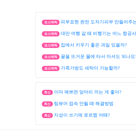
피부표현 완전 도자기피부 만들어주는
코스메틱
대만 여행 갈 때 비행기는 어느 항공사
코스메틱
집에서 키우기 좋은 과일 있을까?
코스메틱
꿀을 뜨거운 물에 타서 마셔도 되나요
코스메틱
가죽가방도 세탁이 가능할까?
코스메틱
이마 예쁘면 앞머리 까는 게 좋아?
최신
팀뷰어 접속 안될 때 해결방법
최신
지성이 쓰기에 로르짭 어때?
최신