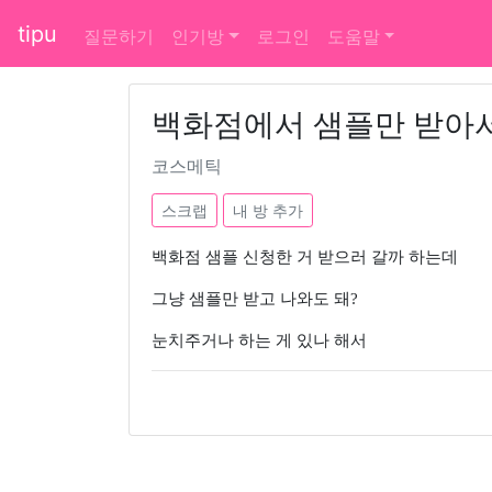
tipu
질문하기
인기방
로그인
도움말
백화점에서 샘플만 받아서
코스메틱
스크랩
내 방 추가
백화점 샘플 신청한 거 받으러 갈까 하는데
그냥 샘플만 받고 나와도 돼?
눈치주거나 하는 게 있나 해서