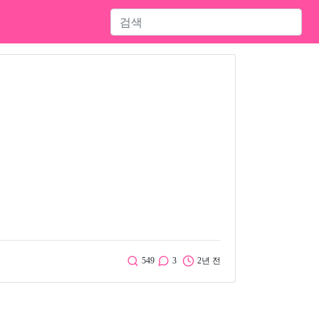
549
3
2년 전