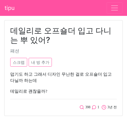
tipu
데일리로 오프숄더 입고 다니
는 뿌 있어?
패션
스크랩
내 방 추가
덥기도 하고 그래서 디자인 무난한 걸로 오프숄더 입고
다닐까 하는데
데일리로 괜찮을까?
398
1
3년 전