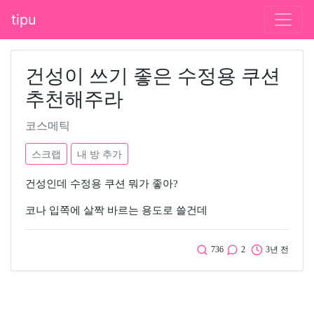
tipu
건성이 쓰기 좋은 수정용 쿠션
추천해주라
코스메틱
스크랩
내 방 추가
건성인데 수정용 쿠션 뭐가 좋아?
코나 입쪽에 살짝 바르는 용도로 쓸건데
736
2
3년 전