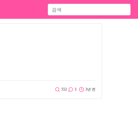
552
3
3년 전