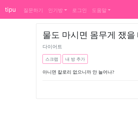
tipu
질문하기
인기방
로그인
도움말
물도 마시면 몸무게 쟀을
다이어트
스크랩
내 방 추가
아니면 칼로리 없으니까 안 늘어나?