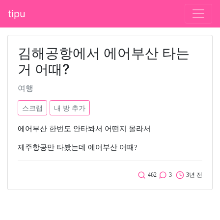
tipu
김해공항에서 에어부산 타는
거 어때?
여행
스크랩
내 방 추가
에어부산 한번도 안타봐서 어떤지 몰라서
제주항공만 타봤는데 에어부산 어때?
462
3
3년 전