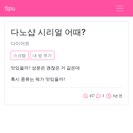
tipu
다노샵 시리얼 어때?
다이어트
스크랩
내 방 추가
맛있을까? 성분은 괜찮은 거 같은데
혹시 종류는 뭐가 맛있을까?
457
3
3년 전