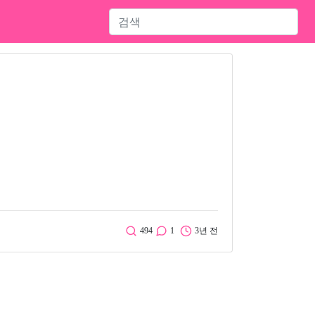
494
1
3년 전