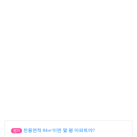
전용면적 84㎡이면 몇 평 아파트야?
인기