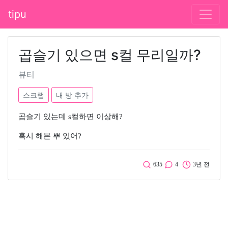
tipu
곱슬기 있으면 s컬 무리일까?
뷰티
스크랩
내 방 추가
곱슬기 있는데 s컬하면 이상해?
혹시 해본 뿌 있어?
635
4
3년 전