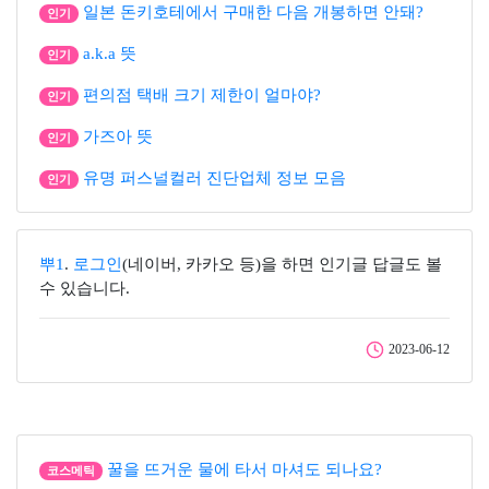
일본 돈키호테에서 구매한 다음 개봉하면 안돼?
인기
a.k.a 뜻
인기
편의점 택배 크기 제한이 얼마야?
인기
가즈아 뜻
인기
유명 퍼스널컬러 진단업체 정보 모음
인기
뿌1
.
로그인
(네이버, 카카오 등)을 하면 인기글 답글도 볼
수 있습니다.
2023-06-12
꿀을 뜨거운 물에 타서 마셔도 되나요?
코스메틱