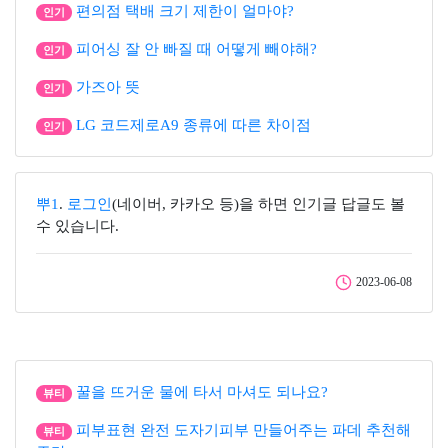
편의점 택배 크기 제한이 얼마야?
인기
피어싱 잘 안 빠질 때 어떻게 빼야해?
인기
가즈아 뜻
인기
LG 코드제로A9 종류에 따른 차이점
인기
뿌1
.
로그인
(네이버, 카카오 등)을 하면 인기글 답글도 볼
수 있습니다.
2023-06-08
꿀을 뜨거운 물에 타서 마셔도 되나요?
뷰티
피부표현 완전 도자기피부 만들어주는 파데 추천해
뷰티