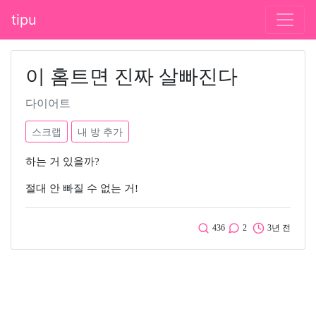
tipu
이 홈트면 진짜 살빠진다
다이어트
스크랩
내 방 추가
하는 거 있을까?
절대 안 빠질 수 없는 거!
436
2
3년 전