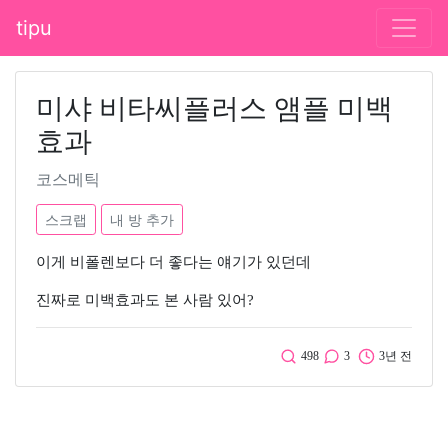
tipu
미샤 비타씨플러스 앰플 미백
효과
코스메틱
스크랩
내 방 추가
이게 비폴렌보다 더 좋다는 얘기가 있던데
진짜로 미백효과도 본 사람 있어?
498
3
3년 전