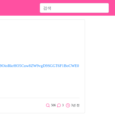
vis9OioRkrHO5Cuw8ZW9vgD9SGGT6F1BoCWE0
506
3
3년 전