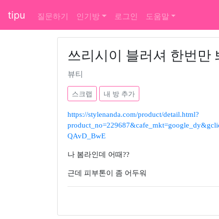
tipu
질문하기
인기방
로그인
도움말
쓰리시이 블러셔 한번만
뷰티
스크랩
내 방 추가
https://stylenanda.com/product/detail.html?
product_no=229687&cafe_mkt=google_dy
QAvD_BwE
나 봄라인데 어때??
근데 피부톤이 좀 어두워