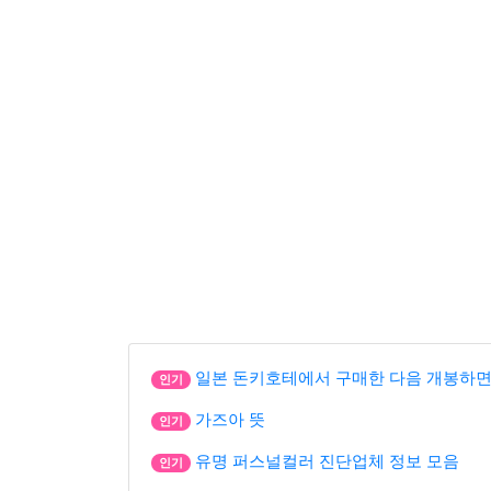
일본 돈키호테에서 구매한 다음 개봉하면
인기
가즈아 뜻
인기
유명 퍼스널컬러 진단업체 정보 모음
인기