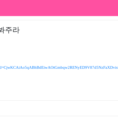
 봐주라
&gclid=CjwKCAiAo5qABhBdEiwAOtGmbqw2RENyED9V87d5NzFaXD