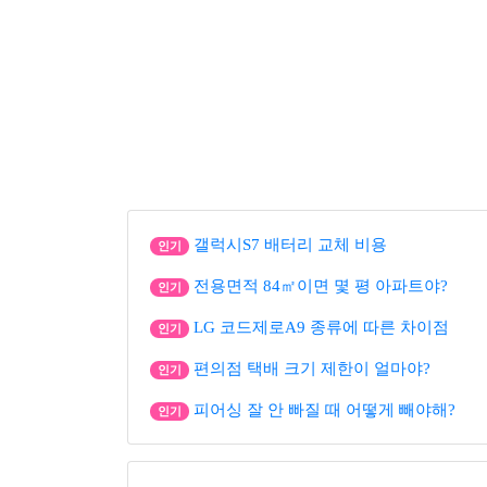
갤럭시S7 배터리 교체 비용
인기
전용면적 84㎡이면 몇 평 아파트야?
인기
LG 코드제로A9 종류에 따른 차이점
인기
편의점 택배 크기 제한이 얼마야?
인기
피어싱 잘 안 빠질 때 어떻게 빼야해?
인기