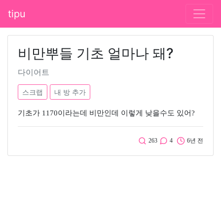
tipu
비만뿌들 기초 얼마나 돼?
다이어트
스크랩
내 방 추가
기초가 1170이라는데 비만인데 이렇게 낮을수도 있어?
263
4
6년 전