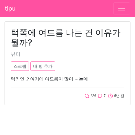
tipu
턱쪽에 여드름 나는 건 이유가
뭘까?
뷰티
스크랩
내 방 추가
턱라인..? 여기에 여드름이 많이 나는데
336
7
6년 전