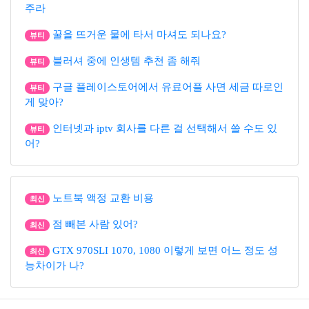
주라
꿀을 뜨거운 물에 타서 마셔도 되나요?
뷰티
블러셔 중에 인생템 추천 좀 해줘
뷰티
구글 플레이스토어에서 유료어플 사면 세금 따로인
뷰티
게 맞아?
인터넷과 iptv 회사를 다른 걸 선택해서 쓸 수도 있
뷰티
어?
노트북 액정 교환 비용
최신
점 빼본 사람 있어?
최신
GTX 970SLI 1070, 1080 이렇게 보면 어느 정도 성
최신
능차이가 나?