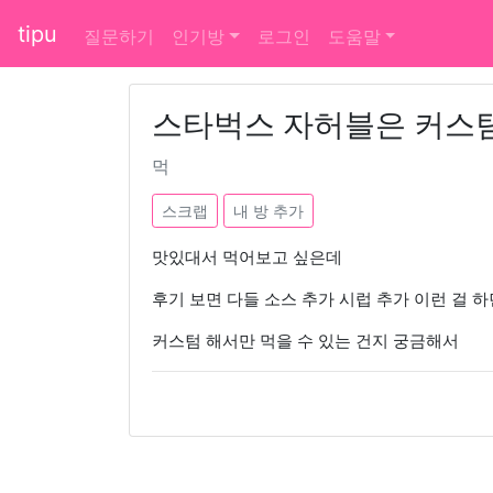
tipu
질문하기
인기방
로그인
도움말
스타벅스 자허블은 커스텀
먹
스크랩
내 방 추가
맛있대서 먹어보고 싶은데
후기 보면 다들 소스 추가 시럽 추가 이런 걸 
커스텀 해서만 먹을 수 있는 건지 궁금해서