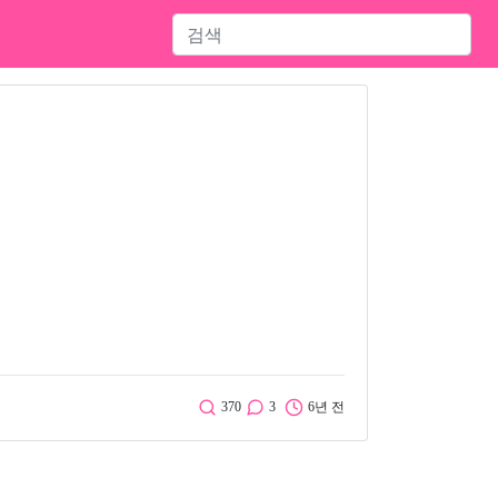
370
3
6년 전