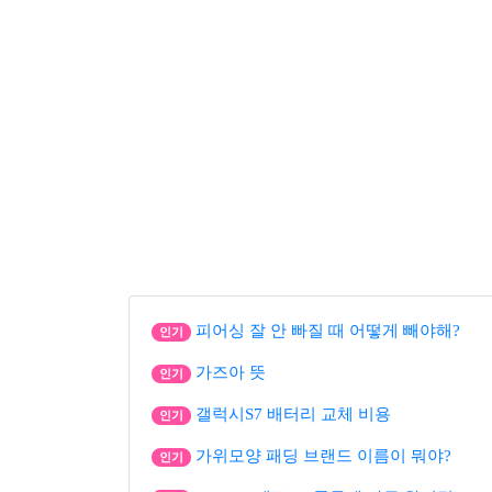
피어싱 잘 안 빠질 때 어떻게 빼야해?
인기
가즈아 뜻
인기
갤럭시S7 배터리 교체 비용
인기
가위모양 패딩 브랜드 이름이 뭐야?
인기