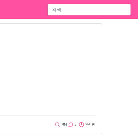
704
3
7년 전