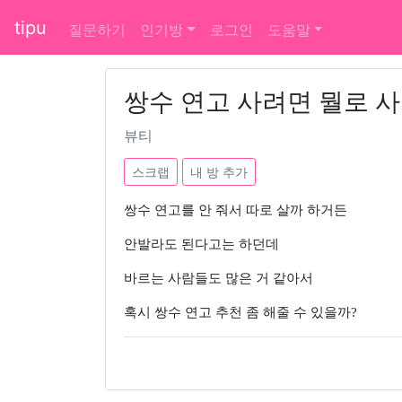
tipu
질문하기
인기방
로그인
도움말
쌍수 연고 사려면 뭘로 
뷰티
스크랩
내 방 추가
쌍수 연고를 안 줘서 따로 살까 하거든
안발라도 된다고는 하던데
바르는 사람들도 많은 거 같아서
혹시 쌍수 연고 추천 좀 해줄 수 있을까?