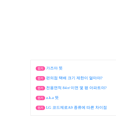
가즈아 뜻
인기
편의점 택배 크기 제한이 얼마야?
인기
전용면적 84㎡이면 몇 평 아파트야?
인기
a.k.a 뜻
인기
LG 코드제로A9 종류에 따른 차이점
인기