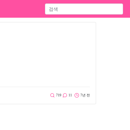
719
11
7년 전