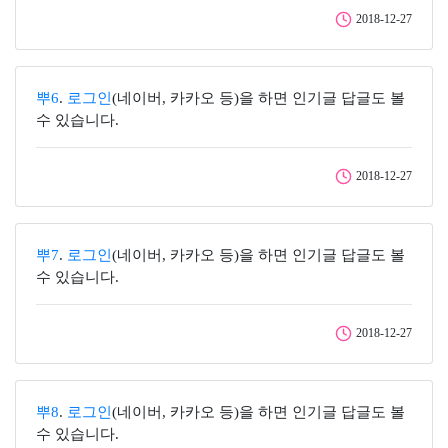
2018-12-27
뿌6
.
로그인
(네이버, 카카오 등)을 하면 인기글 답글도 볼
수 있습니다.
2018-12-27
뿌7
.
로그인
(네이버, 카카오 등)을 하면 인기글 답글도 볼
수 있습니다.
2018-12-27
뿌8
.
로그인
(네이버, 카카오 등)을 하면 인기글 답글도 볼
수 있습니다.