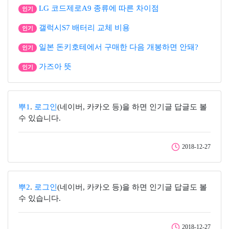
LG 코드제로A9 종류에 따른 차이점
인기
갤럭시S7 배터리 교체 비용
인기
일본 돈키호테에서 구매한 다음 개봉하면 안돼?
인기
가즈아 뜻
인기
뿌1
.
로그인
(네이버, 카카오 등)을 하면 인기글 답글도 볼
수 있습니다.
2018-12-27
뿌2
.
로그인
(네이버, 카카오 등)을 하면 인기글 답글도 볼
수 있습니다.
2018-12-27