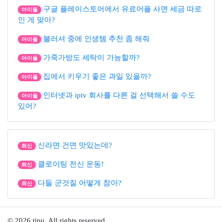
구글 플레이스토어에서 유료어플 사면 세금 따로
아이돌
인 게 맞아?
블러셔 중에 인생템 추천 좀 해줘
아이돌
가죽가방도 세탁이 가능할까?
아이돌
집에서 키우기 좋은 과일 있을까?
아이돌
인터넷과 iptv 회사를 다른 걸 선택해서 쓸 수도
아이돌
있어?
신라면 건면 맛있는데?
최신
클로이팅 전신 운동!
최신
다들 군것질 어떻게 참아?
최신
© 2026 tipu. All rights reserved.