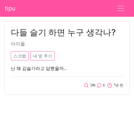
tipu
다들 슬기 하면 누구 생각나?
아이돌
스크랩
내 방 추가
난 왜 김슬기라고 답했을까...
596
6
7년 전