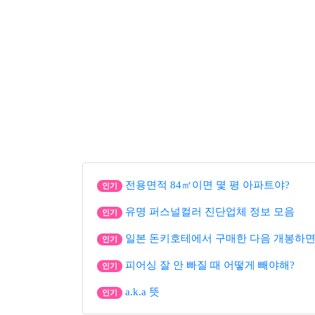
전용면적 84㎡이면 몇 평 아파트야?
인기
유명 퍼스널컬러 진단업체 정보 모음
인기
일본 돈키호테에서 구매한 다음 개봉하면
인기
피어싱 잘 안 빠질 때 어떻게 빼야해?
인기
a.k.a 뜻
인기