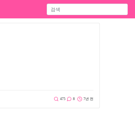
475
8
7년 전