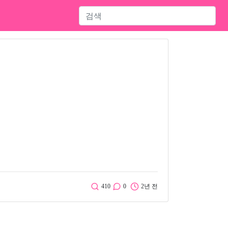
410
0
2년 전