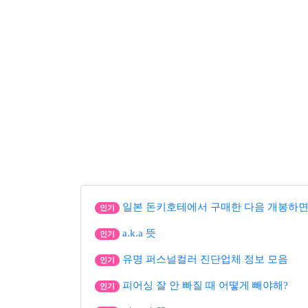
일본 돈키호테에서 구매한 다음 개봉하면
인기
a.k.a 뜻
인기
유명 퍼스널컬러 진단업체 정보 모음
인기
피어싱 잘 안 빠질 때 어떻게 빼야해?
인기