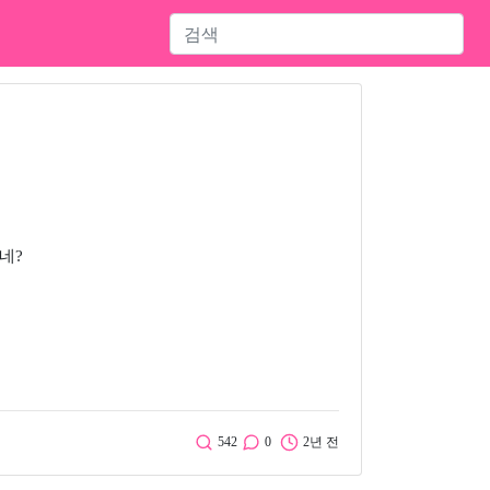
네?
542
0
2년 전