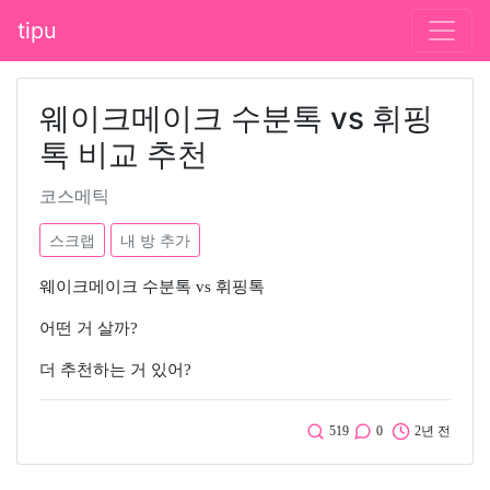
tipu
웨이크메이크 수분톡 vs 휘핑
톡 비교 추천
코스메틱
스크랩
내 방 추가
웨이크메이크 수분톡 vs 휘핑톡
어떤 거 살까?
더 추천하는 거 있어?
519
0
2년 전