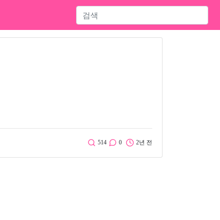
514
0
2년 전