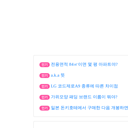
전용면적 84㎡이면 몇 평 아파트야?
인기
a.k.a 뜻
인기
LG 코드제로A9 종류에 따른 차이점
인기
가위모양 패딩 브랜드 이름이 뭐야?
인기
일본 돈키호테에서 구매한 다음 개봉하면
인기