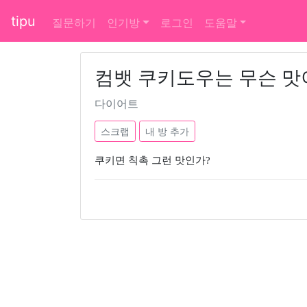
tipu
질문하기
인기방
로그인
도움말
컴뱃 쿠키도우는 무슨 맛
다이어트
스크랩
내 방 추가
쿠키면 칙촉 그런 맛인가?