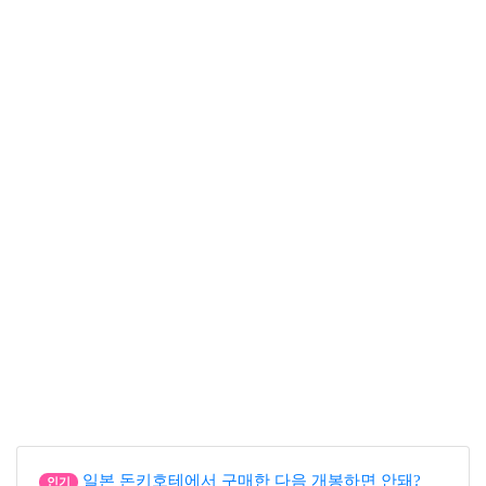
일본 돈키호테에서 구매한 다음 개봉하면 안돼?
인기