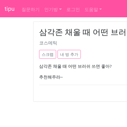
tipu
질문하기
인기방
로그인
도움말
삼각존 채울 때 어떤 브러
코스메틱
스크랩
내 방 추가
삼각존 채울 때 어떤 브러쉬 쓰면 좋아?
추천해주라~