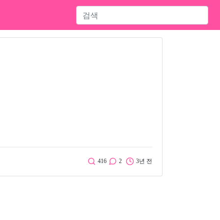
416
2
3년 전