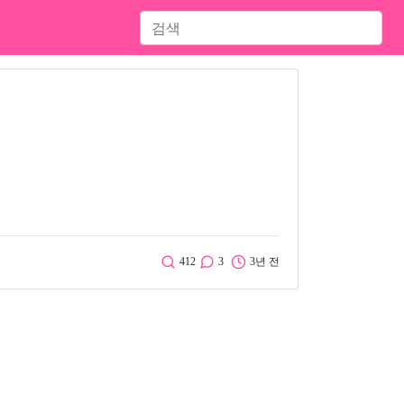
412
3
3년 전