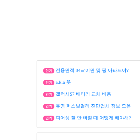
전용면적 84㎡이면 몇 평 아파트야?
인기
a.k.a 뜻
인기
갤럭시S7 배터리 교체 비용
인기
유명 퍼스널컬러 진단업체 정보 모음
인기
피어싱 잘 안 빠질 때 어떻게 빼야해?
인기