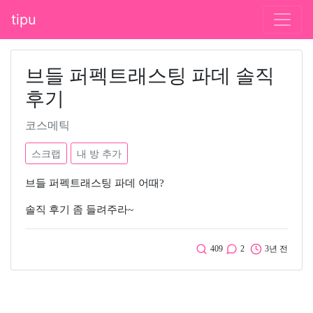
tipu
브들 퍼펙트래스팅 파데 솔직
후기
코스메틱
스크랩
내 방 추가
브들 퍼펙트래스팅 파데 어때?
솔직 후기 좀 들려주라~
409
2
3년 전