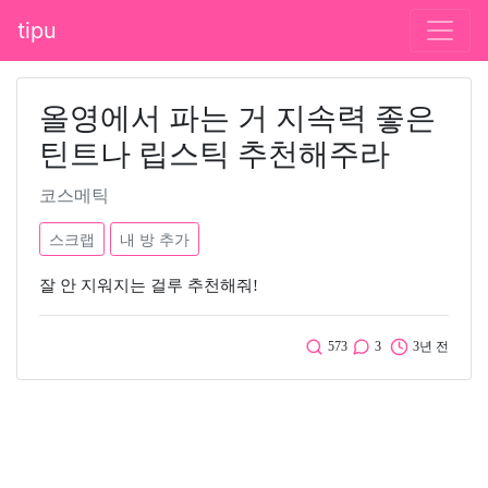
tipu
올영에서 파는 거 지속력 좋은
틴트나 립스틱 추천해주라
코스메틱
스크랩
내 방 추가
잘 안 지워지는 걸루 추천해줘!
573
3
3년 전