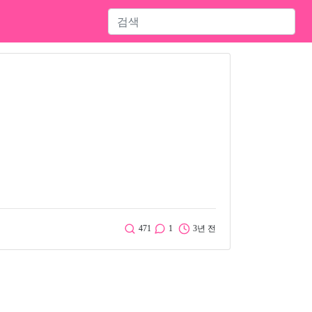
471
1
3년 전