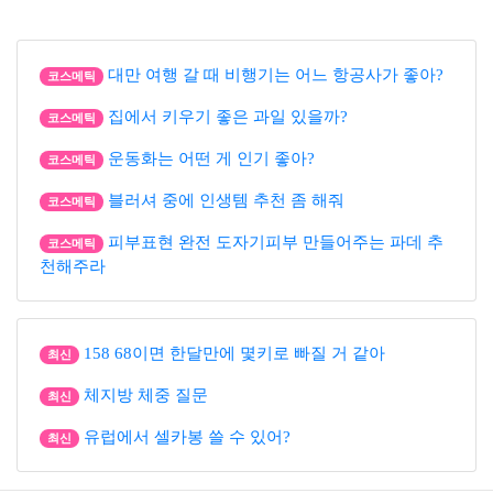
대만 여행 갈 때 비행기는 어느 항공사가 좋아?
코스메틱
집에서 키우기 좋은 과일 있을까?
코스메틱
운동화는 어떤 게 인기 좋아?
코스메틱
블러셔 중에 인생템 추천 좀 해줘
코스메틱
피부표현 완전 도자기피부 만들어주는 파데 추
코스메틱
천해주라
158 68이면 한달만에 몇키로 빠질 거 같아
최신
체지방 체중 질문
최신
유럽에서 셀카봉 쓸 수 있어?
최신