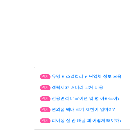
유명 퍼스널컬러 진단업체 정보 모음
인기
갤럭시S7 배터리 교체 비용
인기
전용면적 84㎡이면 몇 평 아파트야?
인기
편의점 택배 크기 제한이 얼마야?
인기
피어싱 잘 안 빠질 때 어떻게 빼야해?
인기