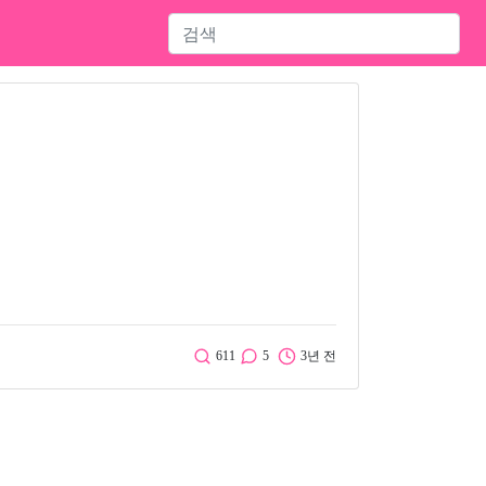
611
5
3년 전