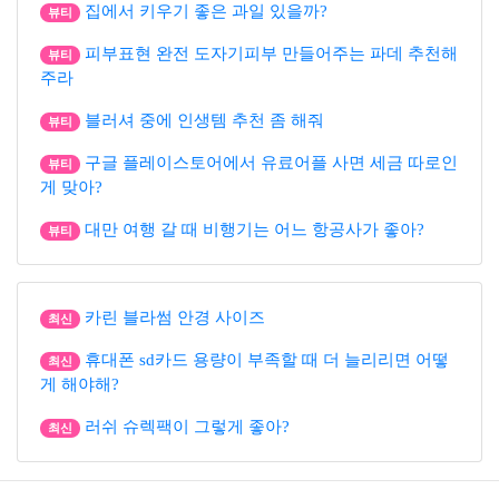
집에서 키우기 좋은 과일 있을까?
뷰티
피부표현 완전 도자기피부 만들어주는 파데 추천해
뷰티
주라
블러셔 중에 인생템 추천 좀 해줘
뷰티
구글 플레이스토어에서 유료어플 사면 세금 따로인
뷰티
게 맞아?
대만 여행 갈 때 비행기는 어느 항공사가 좋아?
뷰티
카린 블라썸 안경 사이즈
최신
휴대폰 sd카드 용량이 부족할 때 더 늘리리면 어떻
최신
게 해야해?
러쉬 슈렉팩이 그렇게 좋아?
최신