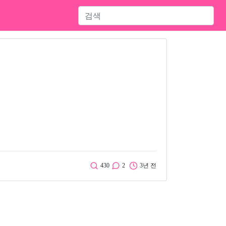
430
2
3년 전