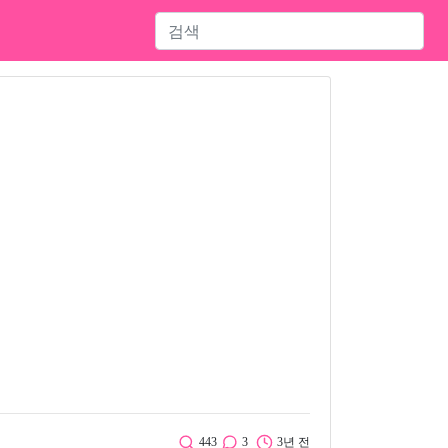
443
3
3년 전