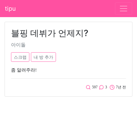
tipu
블핑 데뷔가 언제지?
아이돌
스크랩
내 방 추가
좀 알려주라!
597
3
7년 전